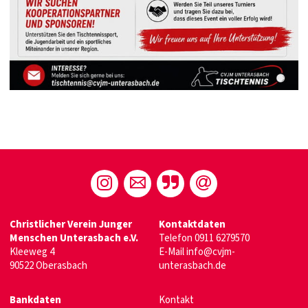
Christlicher Verein Junger
Kontaktdaten
Menschen Unterasbach e.V.
Telefon
0911 6279570
Kleeweg 4
E-Mail
info@cvjm-
90522 Oberasbach
unterasbach.de
Bankdaten
Kontakt