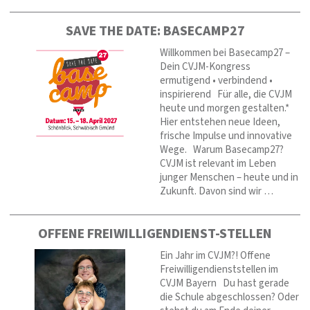
SAVE THE DATE: BASECAMP27
Willkommen bei Basecamp27 –
Dein CVJM-Kongress
ermutigend • verbindend •
inspirierend Für alle, die CVJM
heute und morgen gestalten.*
Hier entstehen neue Ideen,
frische Impulse und innovative
Wege. Warum Basecamp27?
CVJM ist relevant im Leben
junger Menschen – heute und in
Zukunft. Davon sind wir …
OFFENE FREIWILLIGENDIENST-STELLEN
Ein Jahr im CVJM?! Offene
Freiwilligendienststellen im
CVJM Bayern Du hast gerade
die Schule abgeschlossen? Oder